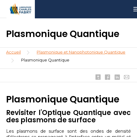
Aller
Aller
Aller
au
au
à
contenu
menu
la
principal
recherche
Plasmonique Quantique
Fil
Accueil
Plasmonique et Nanophotonique Quantique
d'Ariane
Plasmonique Quantique
Plasmonique Quantique
Revisiter l'Optique Quantique avec
des plasmons de surface
Les plasmons de surface sont des ondes de densité
d'électrons se propageant à l'interface entre un métal et