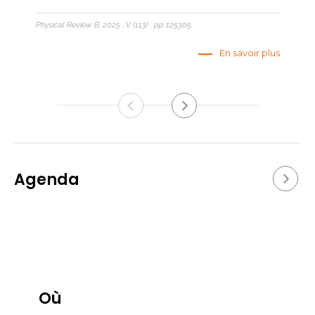
Physical Review B, 2025 , V (113) , pp 125305.
En savoir plus
Agenda
Où