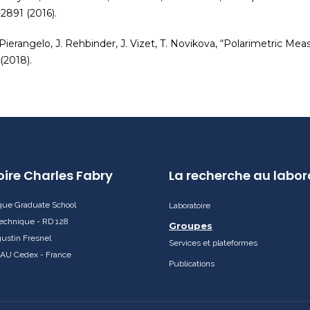
2891 (2016).
A. Pierangelo, J. Rehbinder, J. Vizet, T. Novikova, “Polarimetric 
(2018).
ire Charles Fabry
La recherche au labor
ique Graduate School
Laboratoire
echnique - RD 128
Groupes
ustin Fresnel
Services et plateformes
AU Cedex - France
Publications