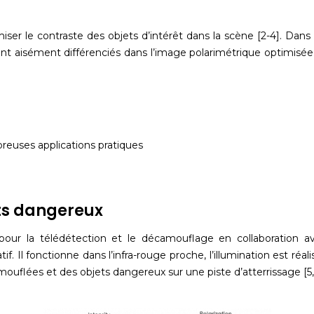
r le contraste des objets d’intérêt dans la scène [2-4]. Dans 
t aisément différenciés dans l’image polarimétrique optimisée a
euses applications pratiques
ts dangereux
ur la télédétection et le décamouflage en collaboration avec
if. Il fonctionne dans l’infra-rouge proche, l’illumination est réa
mouflées et des objets dangereux sur une piste d’atterrissage [5,