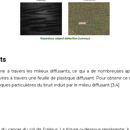
ts
rie à travers les milieux diffusants, ce qui a de nombreuses ap
es à travers une feuille de plastique diffusant. Pour obtenir ce 
es particulières du bruit induit par le milieu diffusant [3,4].
 du cancer du col de l’utérus. La figure ci-dessous représente, 