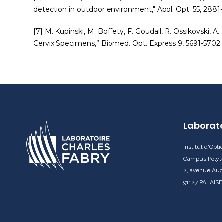
detection in outdoor environment," Appl. Opt. 55, 2881-
[7] M. Kupinski, M. Boffety, F. Goudail, R. Ossikovski, 
Cervix Specimens,” Biomed. Opt. Express 9, 5691-5702 
Laborato
Institut d'Opt
Campus Polyt
2, avenue Aug
91127 PALAISE