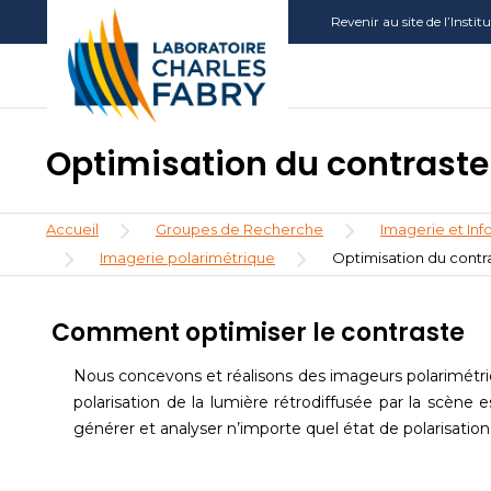
Aller
Aller
Aller
Revenir au site de l’Insti
au
au
à
contenu
menu
la
principal
recherche
Optimisation du contraste
Fil
Accueil
Groupes de Recherche
Imagerie et Inf
d'Ariane
Imagerie polarimétrique
Optimisation du contr
Comment optimiser le contraste
Nous concevons et réalisons des imageurs polarimétrique
polarisation de la lumière rétrodiffusée par la scène 
générer et analyser n’importe quel état de polarisation