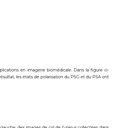
plications en imagerie biomédicale. Dans la figure ci-
résultat, les états de polarisation du PSG et du PSA ont
à gauche, des images de col de l’uterus collectées dans