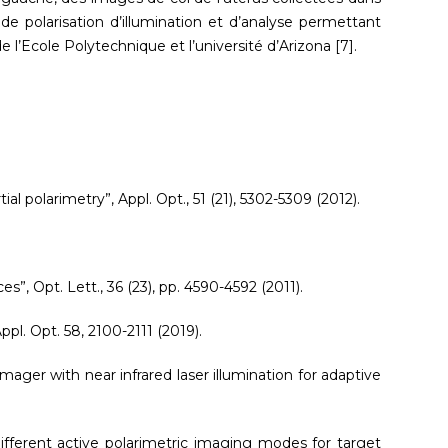
e polarisation d’illumination et d’analyse permettant
e l’Ecole Polytechnique et l’université d’Arizona [7].
al polarimetry”, Appl. Opt., 51 (21), 5302-5309 (2012).
es”, Opt. Lett., 36 (23), pp. 4590-4592 (2011).
pl. Opt. 58, 2100-2111 (2019).
 imager with near infrared laser illumination for adaptive
 different active polarimetric imaging modes for target