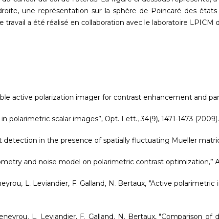
roite, une représentation sur la sphère de Poincaré des états d
 travail a été réalisé en collaboration avec le laboratoire LPICM d
nable active polarization imager for contrast enhancement and parti
 in polarimetric scalar images”, Opt. Lett., 34(9), 1471-1473 (2009).
et detection in the presence of spatially fluctuating Mueller matric
eometry and noise model on polarimetric contrast optimization,” Ap
eneyrou, L. Leviandier, F. Galland, N. Bertaux, "Active polarimetric
. Feneyrou, L. Leviandier, F. Galland, N. Bertaux, "Comparison of