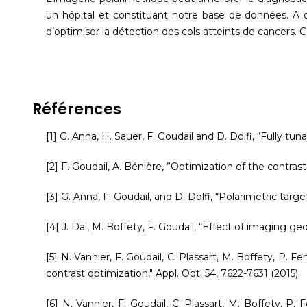
un hôpital et constituant notre base de données. A d
d’optimiser la détection des cols atteints de cancers. Ce
Références
[1] G. Anna, H. Sauer, F. Goudail and D. Dolfi, “Fully tu
[2] F. Goudail, A. Bénière, ”Optimization of the contrast
[3] G. Anna, F. Goudail, and D. Dolfi, “Polarimetric targ
[4] J. Dai, M. Boffety, F. Goudail, “Effect of imaging g
[5] N. Vannier, F. Goudail, C. Plassart, M. Boffety, P. F
contrast optimization," Appl. Opt. 54, 7622-7631 (2015).
[6] N. Vannier, F. Goudail, C. Plassart, M. Boffety, P