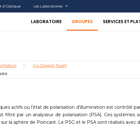
tut d'Optique
Les Laboratoires
LABORATOIRE
GROUPES
SERVICES ET PL
ormation
Co-Design Team
aste
s actifs où l’état de polarisation d’illumination est contrôlé par
est filtré par un analyseur de polarisation (PSA). Ces systèmes
 sur la sphère de Poincaré. Le PSG et le PSA sont réalisés avec de