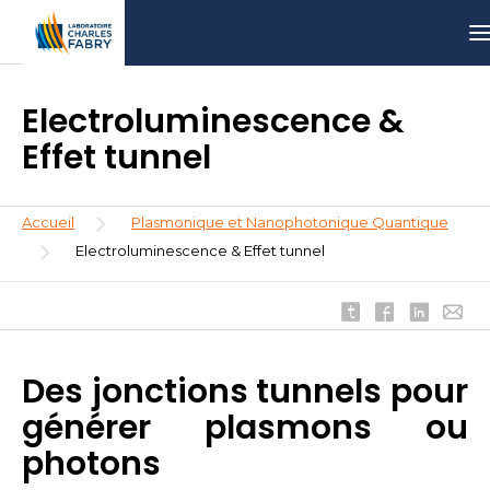
Aller
Aller
Aller
T
au
au
à
contenu
menu
la
principal
recherche
Electroluminescence &
Effet tunnel
Fil
Accueil
Plasmonique et Nanophotonique Quantique
d'Ariane
Electroluminescence & Effet tunnel
Des jonctions tunnels pour
générer plasmons ou
photons