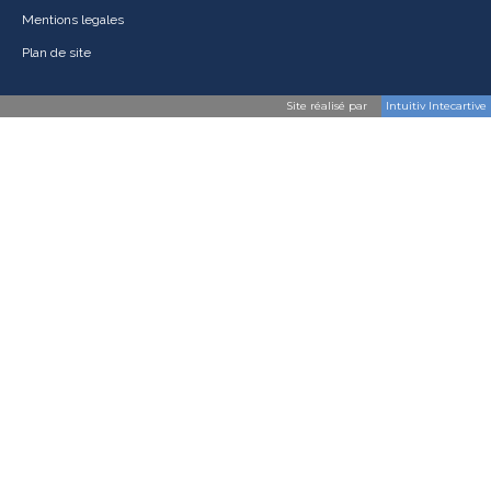
Mentions legales
Plan de site
Site réalisé par
Intuitiv Intecartive