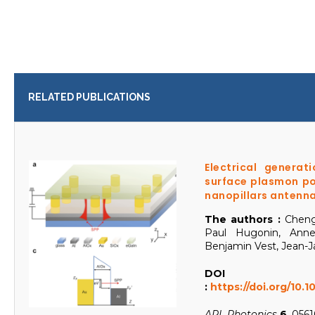
RELATED PUBLICATIONS
Electrical generati
surface plasmon po
nanopillars antenna
The authors :
Cheng
Paul Hugonin, Anne-
Benjamin Vest, Jean-J
DOI
:
https://doi.org/10.
APL Photonics
6
, 056