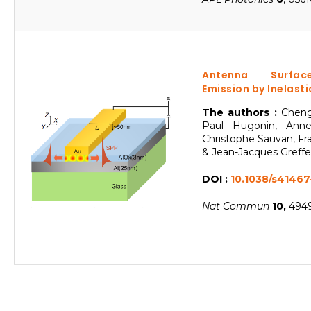
Antenna Surfa
Emission by Inelasti
The authors :
Cheng
Paul Hugonin, Anne-
Christophe Sauvan, Fr
& Jean-Jacques Greffe
DOI :
10.1038/s41467
Nat Commun
10,
4949