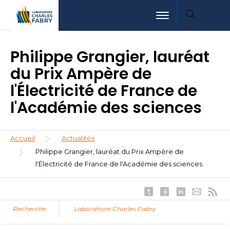
Aller
Aller
Aller
Toggle navigation
au
au
à
contenu
menu
la
principal
recherche
Philippe Grangier, lauréat
du Prix Ampère de
l'Électricité de France de
l'Académie des sciences
Fil
Accueil
Actualités
d'Ariane
Philippe Grangier, lauréat du Prix Ampère de
l'Électricité de France de l'Académie des sciences
Recherche
Laboratoire Charles Fabry