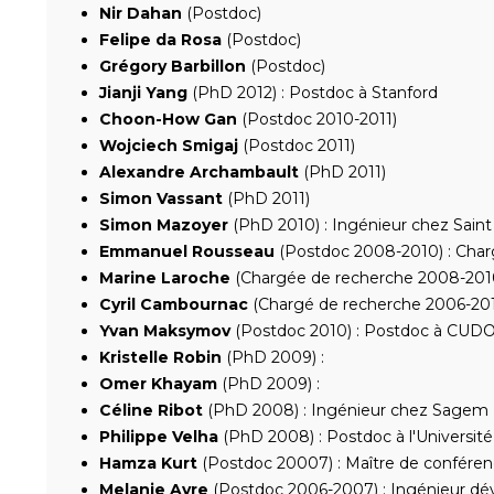
Nir Dahan
(Postdoc)
Felipe da Rosa
(Postdoc)
Grégory Barbillon
(Postdoc)
Jianji Yang
(PhD 2012) : Postdoc à Stanford
Choon-How Gan
(Postdoc 2010-2011)
Wojciech Smigaj
(Postdoc 2011)
Alexandre Archambault
(PhD 2011)
Simon Vassant
(PhD 2011)
Simon Mazoyer
(PhD 2010) : Ingénieur chez Sain
Emmanuel Rousseau
(Postdoc 2008-2010) : Char
Marine Laroche
(Chargée de recherche 2008-2010
Cyril Cambournac
(Chargé de recherche 2006-201
Yvan Maksymov
(Postdoc 2010) : Postdoc à CUDOS
Kristelle Robin
(PhD 2009) :
Omer Khayam
(PhD 2009) :
Céline Ribot
(PhD 2008) : Ingénieur chez Sagem
Philippe Velha
(PhD 2008) : Postdoc à l'Universit
Hamza Kurt
(Postdoc 20007) : Maître de conférence
Melanie Ayre
(Postdoc 2006-2007) : Ingénieur dé