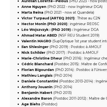
Aurélian Loirette--Pelous
(PhD 2023 - now postdo
Anne Nguyen
(PhD 2022 - now Ingénieur DGA)
Marta Reina
(PhD 2021 - now at Quandela)
Victor Turpaud (ARTEQ 2021)
: Thèse au C2N
Hector Monin (PhD 2020)
: ingénieur REOSC
Léo Wojszvzyk : (PhD 2019) :
Ingénieur DGA
Ahmad Matar ABED
(NSF REU Student 2019)
Valentin MAGRO
(SupOptique 1st year student int
Ilan Shlesinger
(PhD 2019) : Postdoc à AMOLF
Nick Schilder
(PhD 2017) : Postdoc à AMOLF
Marie-Christine Dheur
(PhD 2016) : Ingénieur ch
Cédric Blanchard
(Postdoc 2015) : Maître de Confé
Florian Bigourdan
(PhD 2014) : Postdoc à l'Univer
Mathieu Langlais
(PhD 2014)
Daniele Constantini
(Postdoc 2013-2014) : Ingén
Anthony Jouanin
(PhD 2014)
Benjamin Habert
(PhD 2013)
Alexandre Baron
(Postdoc 2011-2012) : Maître de 
Age Biehs
(Postdoc)