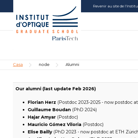
Pasar
Aller
Aller
Revenir au site de l’Insti
al
au
à
contenido
menu
la
principal
recherche
Alumni
Sobrescribir
Casa
node
Alumni
enlaces
de
ayuda
Our alumni (last update Feb 2026)
a
la
Florian Herz
(Postdoc 2023-2025 - now postdoc at 
navegación
Guillaume Boudan
(PhD 2024)
Hajar Amyar
(Postdoc)
Mauricio Gómez Viloria
(Postdoc)
Elise Bailly
(PhD 2023 - now postdoc at ETH Zürich 