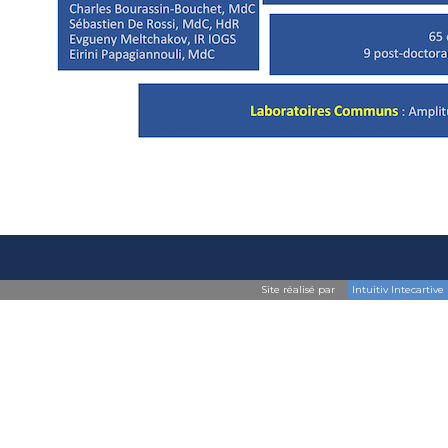
Site réalisé par
Intuitiv Intecartive