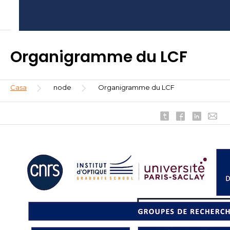
Pasar
Aller
Aller
al
au
à
contenido
menu
la
principal
recherche
Organigramme du LCF
Sobrescribir
Casa
node
Organigramme du LCF
enlaces
de
ayuda
a
la
navegación