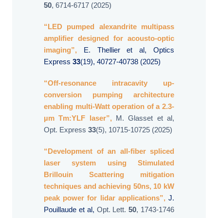
50
, 6714-6717 (2025)
“LED pumped alexandrite multipass
amplifier designed for acousto-optic
imaging”,
E. Thellier et al, Optics
Express
33
(19), 40727-40738 (2025)
“Off-resonance intracavity up-
conversion pumping architecture
enabling multi-Watt operation of a 2.3-
µm Tm:YLF laser”,
M. Glasset et al,
Opt. Express
33
(5), 10715-10725 (2025)
“Development of an all-fiber spliced
laser system using Stimulated
Brillouin Scattering mitigation
techniques and achieving 50ns, 10 kW
peak power for lidar applications”,
J.
Pouillaude et al,
Opt. Lett.
50
, 1743-1746