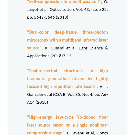
"Self-compression in a multipass cell"
,
G.
Jargot et al, Optics Letters Vol. 43, Issue 22,
pp. 5643-5646 (2018)
"Dual-color deep-tissue three-photon
microscopy with a multiband infrared laser
source"
,
K. Guesmi et al, Light Science &
Applications (2018)7:12
"Spatio-spectral structures in high
harmonic generation driven by tightly
focused high repetition rate lasers"
,
A. I.
Gonzalez et al JOSA B Vol. 35, No. 4, pp.
A6-
A14 (2018)
"High-energy few-cycle Yb-doped fiber
laser source based on a single nonlinear
compression stage"
,
L. Lavenu et al, Optics