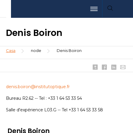
Pasar
Aller
Aller
Toggle navigation
al
au
à
contenido
menu
la
principal
recherche
Denis Boiron
Sobrescribir
Casa
node
Denis Boiron
enlaces
de
ayuda
a
la
denis.boiron@institutoptique.fr
navegación
Bureau R2.62 -- Tel : +33 1 64 53 33 54
Salle d'expérience L03.G -- Tel +33 1 64 53 33 58
Denis Boiron