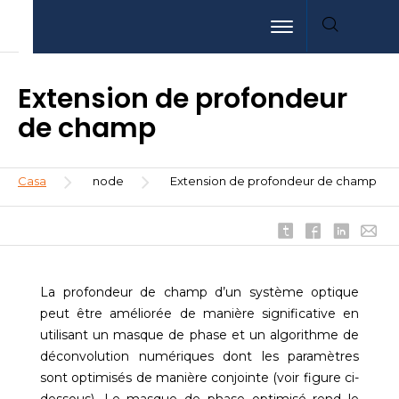
Pasar
Aller
Aller
Toggle navigation
al
au
à
contenido
menu
la
principal
recherche
Extension de profondeur
de champ
Sobrescribir
Casa
node
Extension de profondeur de champ
enlaces
de
ayuda
a
la
La profondeur de champ d’un système optique
navegación
peut être améliorée de manière significative en
utilisant un masque de phase et un algorithme de
déconvolution numériques dont les paramètres
sont optimisés de manière conjointe (voir figure ci-
dessous). Le masque de phase optimisé rend le