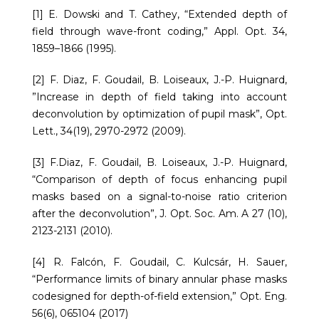
[1] E. Dowski and T. Cathey, “Extended depth of
field through wave-front coding,” Appl. Opt. 34,
1859–1866 (1995).
[2] F. Diaz, F. Goudail, B. Loiseaux, J.-P. Huignard,
”Increase in depth of field taking into account
deconvolution by optimization of pupil mask”, Opt.
Lett., 34(19), 2970-2972 (2009).
[3] F.Diaz, F. Goudail, B. Loiseaux, J.-P. Huignard,
“Comparison of depth of focus enhancing pupil
masks based on a signal-to-noise ratio criterion
after the deconvolution”, J. Opt. Soc. Am. A 27 (10),
2123-2131 (2010).
[4] R. Falcón, F. Goudail, C. Kulcsár, H. Sauer,
“Performance limits of binary annular phase masks
codesigned for depth-of-field extension,” Opt. Eng.
56(6), 065104 (2017)