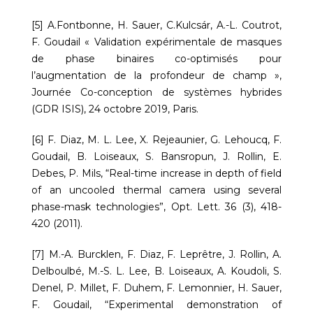
[5] A.Fontbonne, H. Sauer, C.Kulcsár, A.-L. Coutrot,
F. Goudail « Validation expérimentale de masques
de phase binaires co-optimisés pour
l’augmentation de la profondeur de champ »,
Journée Co-conception de systèmes hybrides
(GDR ISIS), 24 octobre 2019, Paris.
[6] F. Diaz, M. L. Lee, X. Rejeaunier, G. Lehoucq, F.
Goudail, B. Loiseaux, S. Bansropun, J. Rollin, E.
Debes, P. Mils, “Real-time increase in depth of field
of an uncooled thermal camera using several
phase-mask technologies”, Opt. Lett. 36 (3), 418-
420 (2011).
[7] M.-A. Burcklen, F. Diaz, F. Leprêtre, J. Rollin, A.
Delboulbé, M.-S. L. Lee, B. Loiseaux, A. Koudoli, S.
Denel, P. Millet, F. Duhem, F. Lemonnier, H. Sauer,
F. Goudail, “Experimental demonstration of