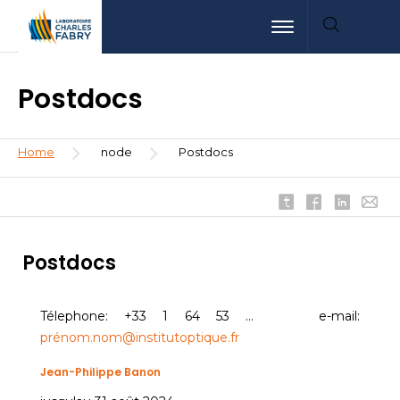
Skip
Aller
Aller
Toggle navigation
to
au
à
main
menu
la
content
recherche
Postdocs
Breadcrumb
Home
node
Postdocs
Postdocs
Télephone: +33 1 64 53 ... e-mail:
prénom.nom@institutoptique.fr
Jean-Philippe Banon