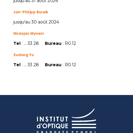
jusqu'au 31 août 2024
Jan-Philipp Bureik
jusqu'au 30 août 2024
Niranjan Myneni
Tel
: ... 33 28
Bureau
: R0.12
Xudong Yu
Tel
: ... 33 28
Bureau
: R0.12