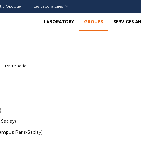
tut d'Optique
Les Laboratoires
LABORATORY
GROUPS
SERVICES A
Partenariat
)
-Saclay)
ampus Paris-Saclay)