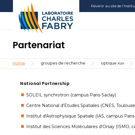
Skip
Aller
Aller
Revenir au site de l’Insti
to
au
à
main
menu
la
content
recherche
Partenariat
Breadcrumb
Home
groupes de recherche
optique xuv
National Partnership
SOLEIL synchrotron (campus Paris-Saclay)
Centre National d'Etudes Spatiales (CNES, Toulouse
Institut d'Astrophysique Spatiale (IAS, campus Paris
Institut des Sciences Moléculaires d'Orsay (ISMO, c